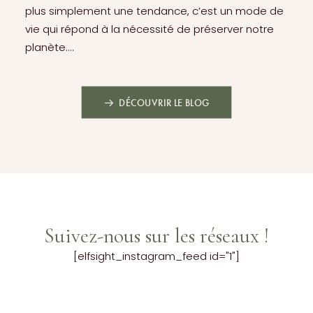
être un défi, surtout si l’on souhaite que la déco
évolue facilement au fil des années. Opter pour
un…
DÉCOUVRIR LE BLOG
Suivez-nous sur les réseaux !
[elfsight_instagram_feed id="1"]