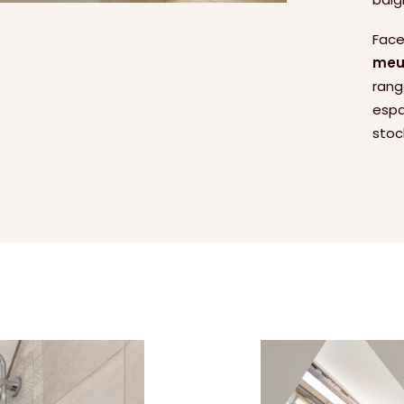
Face
meu
rang
esp
stoc