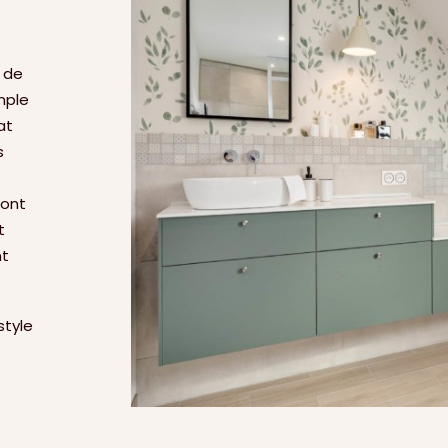
 de
imple
at
s
 ont
t
nt
 style