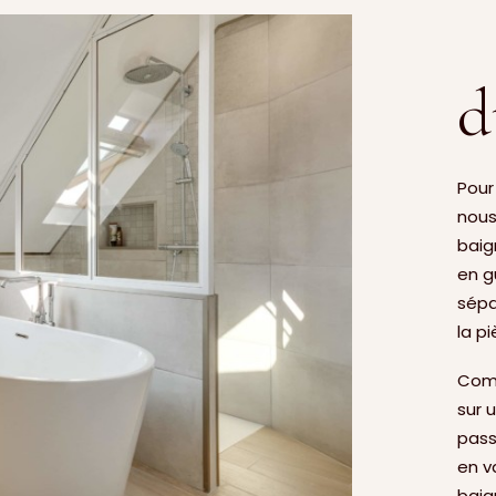
d
Pour
nous
baig
en g
sépa
la p
Comm
sur 
pass
en v
baign